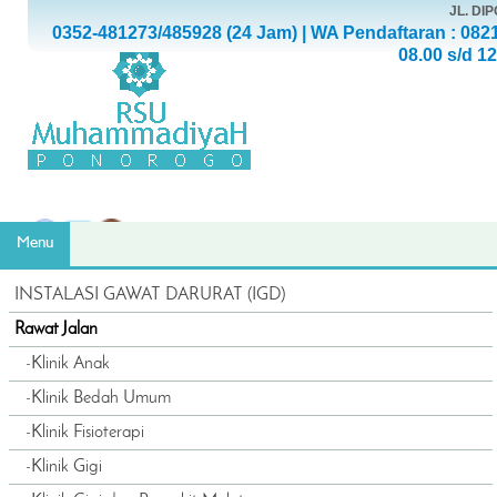
JL. D
0352-481273/485928 (24 Jam) | WA Pendaftaran : 082
08.00 s/d 1
Menu
INSTALASI GAWAT DARURAT (IGD)
Rawat Jalan
-
Klinik Anak
-
Klinik Bedah Umum
-
Klinik Fisioterapi
-
Klinik Gigi