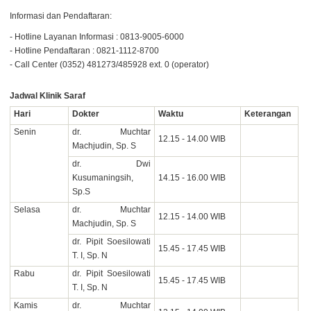
Informasi dan Pendaftaran:
- Hotline Layanan Informasi : 0813-9005-6000
- Hotline Pendaftaran : 0821-1112-8700
- Call Center (0352) 481273/485928 ext. 0 (operator)
Jadwal Klinik Saraf
Hari
Dokter
Waktu
Keterangan
Senin
dr. Muchtar
12.15 - 14.00 WIB
Machjudin, Sp. S
dr. Dwi
Kusumaningsih,
14.15 - 16.00 WIB
Sp.S
Selasa
dr. Muchtar
12.15 - 14.00 WIB
Machjudin, Sp. S
dr. Pipit Soesilowati
15.45 - 17.45 WIB
T. I, Sp. N
Rabu
dr. Pipit Soesilowati
15.45 - 17.45 WIB
T. I, Sp. N
Kamis
dr. Muchtar