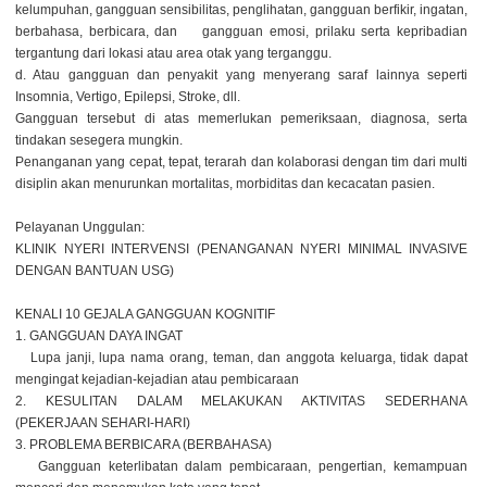
kelumpuhan, gangguan sensibilitas, penglihatan, gangguan berfikir, ingatan,
berbahasa, berbicara, dan gangguan emosi, prilaku serta kepribadian
tergantung dari lokasi atau area otak yang terganggu.
d. Atau gangguan dan penyakit yang menyerang saraf lainnya seperti
Insomnia, Vertigo, Epilepsi, Stroke, dll.
Gangguan tersebut di atas memerlukan pemeriksaan, diagnosa, serta
tindakan sesegera mungkin.
Penanganan yang cepat, tepat, terarah dan kolaborasi dengan tim dari multi
disiplin akan menurunkan mortalitas, morbiditas dan kecacatan pasien.
Pelayanan Unggulan:
KLINIK NYERI INTERVENSI (PENANGANAN NYERI MINIMAL INVASIVE
DENGAN BANTUAN USG)
KENALI 10 GEJALA GANGGUAN KOGNITIF
1. GANGGUAN DAYA INGAT
Lupa janji, lupa nama orang, teman, dan anggota keluarga, tidak dapat
mengingat kejadian-kejadian atau pembicaraan
2. KESULITAN DALAM MELAKUKAN AKTIVITAS SEDERHANA
(PEKERJAAN SEHARI-HARI)
3. PROBLEMA BERBICARA (BERBAHASA)
Gangguan keterlibatan dalam pembicaraan, pengertian, kemampuan