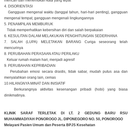
mencari dan menemukan kata yang tepat
4. DISORIENTASI
Gangguan mengenal waktu (tanggal tahun, hari-hari penting), gangguan
mengenal tempat, gangguan mengenali lingkungannya
5. PENAMPILAN MEMBURUK
Tidak memperhatikan kebersihan diri dan salah berpakaian
6. KESULITAN DALAM MELAKUKAN PENGHITUNGAN SEDERHANA
7. SALAH (LUPA) MELETAKAN BARANG Curiga seseorang telah
mencurinya
8. PERUBAHAN PERASAAN ATAU PERILAKU
Keluar rumah malam hari, menjadi agresif
9. PERUBAHAN KEPRIBADIAN
Perubahan emosi secara drastis, tidak sabar, mudah putus asa dan
menyalahkan orang lain, cemas
10.HILANGNYA MINAT DAN INISIATIF
Berkurangnya aktivitas kesenangan pribadi (hobi) yang biasa
dinikmatinya.
KLINIK SARAF TERLETAK DI LT. 2 GEDUNG BARU RSU
MUHAMMADIYAH PONOROGO JL. DIPONEGORO NO. 50, PONOROGO
Melayani Pasien Umum dan Peserta BPJS Kesehatan