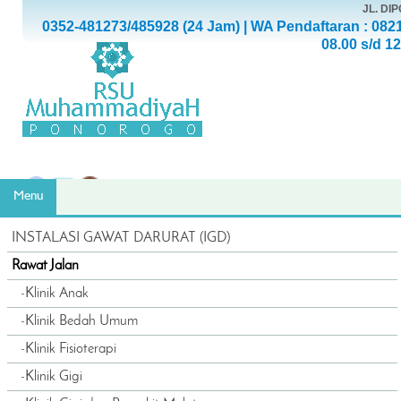
JL. D
0352-481273/485928 (24 Jam) | WA Pendaftaran : 082
08.00 s/d 1
Menu
INSTALASI GAWAT DARURAT (IGD)
Rawat Jalan
-
Klinik Anak
-
Klinik Bedah Umum
-
Klinik Fisioterapi
-
Klinik Gigi